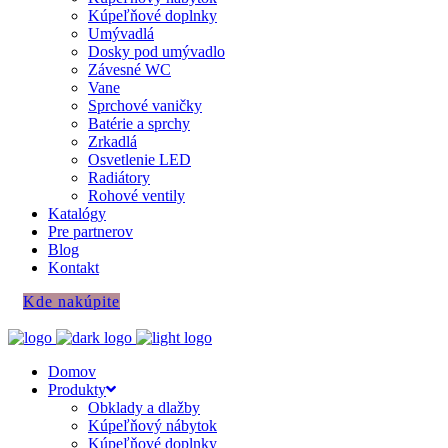
Kúpeľňové doplnky
Umývadlá
Dosky pod umývadlo
Závesné WC
Vane
Sprchové vaničky
Batérie a sprchy
Zrkadlá
Osvetlenie LED
Radiátory
Rohové ventily
Katalógy
Pre partnerov
Blog
Kontakt
Kde nakúpite
Domov
Produkty
Obklady a dlažby
Kúpeľňový nábytok
Kúpeľňové doplnky