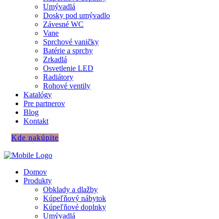
Umývadlá
Dosky pod umývadlo
Závesné WC
Vane
Sprchové vaničky
Batérie a sprchy
Zrkadlá
Osvetlenie LED
Radiátory
Rohové ventily
Katalógy
Pre partnerov
Blog
Kontakt
Kde nakúpite
Domov
Produkty
Obklady a dlažby
Kúpeľňový nábytok
Kúpeľňové doplnky
Umývadlá