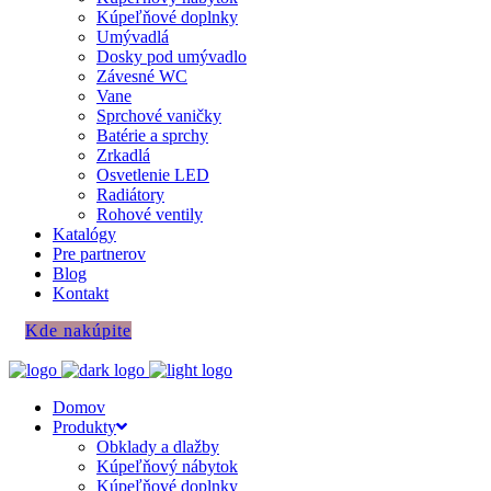
Kúpeľňové doplnky
Umývadlá
Dosky pod umývadlo
Závesné WC
Vane
Sprchové vaničky
Batérie a sprchy
Zrkadlá
Osvetlenie LED
Radiátory
Rohové ventily
Katalógy
Pre partnerov
Blog
Kontakt
Kde nakúpite
Domov
Produkty
Obklady a dlažby
Kúpeľňový nábytok
Kúpeľňové doplnky