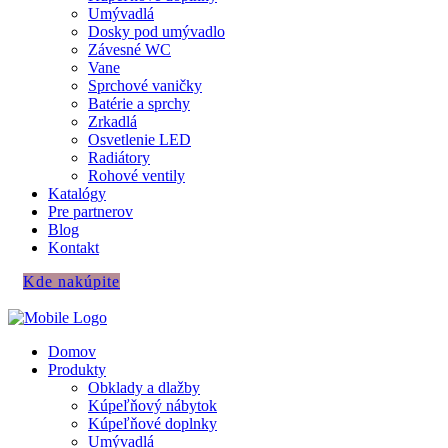
Umývadlá
Dosky pod umývadlo
Závesné WC
Vane
Sprchové vaničky
Batérie a sprchy
Zrkadlá
Osvetlenie LED
Radiátory
Rohové ventily
Katalógy
Pre partnerov
Blog
Kontakt
Kde nakúpite
Domov
Produkty
Obklady a dlažby
Kúpeľňový nábytok
Kúpeľňové doplnky
Umývadlá