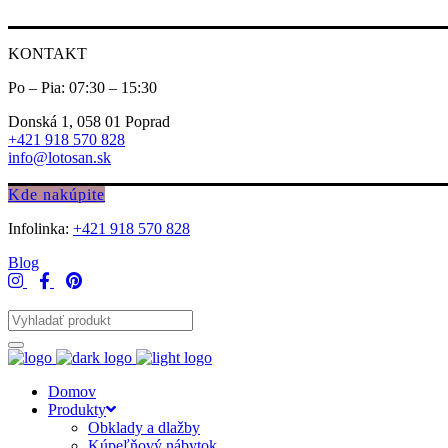
KONTAKT
Po – Pia: 07:30 – 15:30
Donská 1, 058 01 Poprad
+421 918 570 828
info@lotosan.sk
Kde nakúpite
Infolinka:
+421 918 570 828
Blog
Domov
Produkty
Obklady a dlažby
Kúpeľňový nábytok