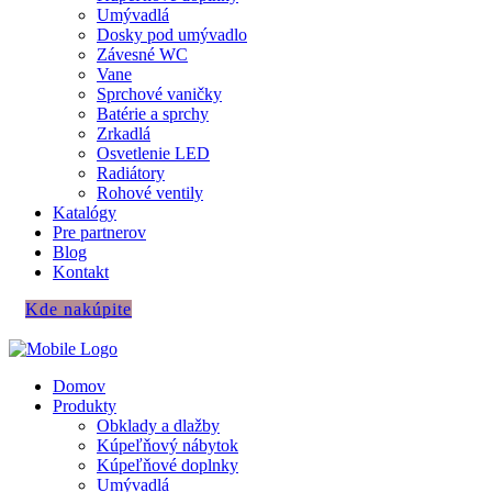
Umývadlá
Dosky pod umývadlo
Závesné WC
Vane
Sprchové vaničky
Batérie a sprchy
Zrkadlá
Osvetlenie LED
Radiátory
Rohové ventily
Katalógy
Pre partnerov
Blog
Kontakt
Kde nakúpite
Domov
Produkty
Obklady a dlažby
Kúpeľňový nábytok
Kúpeľňové doplnky
Umývadlá