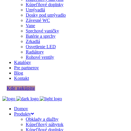
Kúpeľňové doplnky
Umývadlá
Dosky pod umývadlo
Závesné WC
Vane
Sprchové vaničky
Batérie a sprchy
Zrkadlá
Osvetlenie LED
Radiátory
Rohové ventily
Katalógy
Pre partnerov
Blog
Kontakt
Kde nakúpite
Domov
Produkty
Obklady a dlažby
Kúpeľňový nábytok
Kúpeľňové doplnky