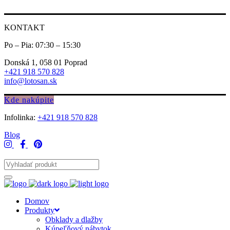
KONTAKT
Po – Pia: 07:30 – 15:30
Donská 1, 058 01 Poprad
+421 918 570 828
info@lotosan.sk
Kde nakúpite
Infolinka:
+421 918 570 828
Blog
Domov
Produkty
Obklady a dlažby
Kúpeľňový nábytok