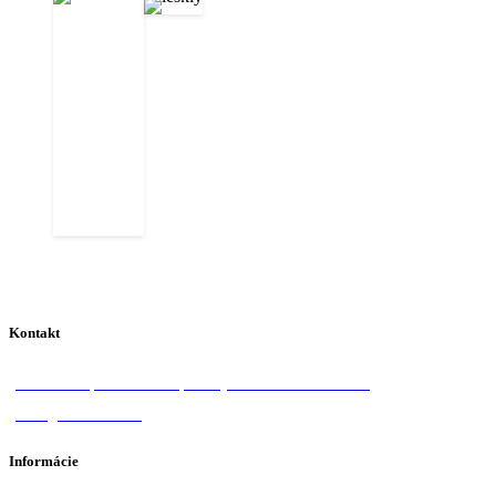
Kontakt
Donská 1, 058 01 Poprad
+421 918 570 828
info@lotosan.sk
Informácie