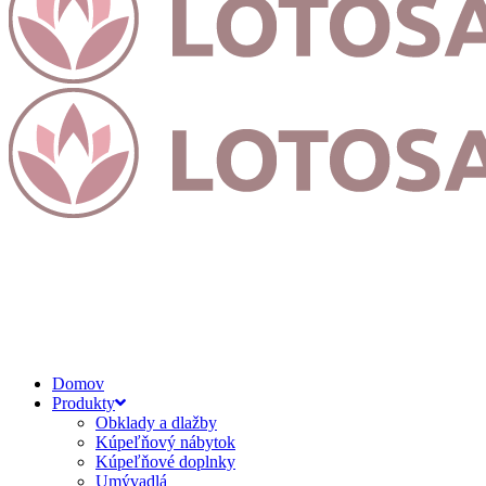
Domov
Produkty
Obklady a dlažby
Kúpeľňový nábytok
Kúpeľňové doplnky
Umývadlá