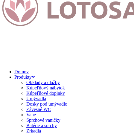
Domov
Produkty
Obklady a dlažby
Kúpeľňový nábytok
Kúpeľňové doplnky
Umývadlá
Dosky pod umývadlo
Závesné WC
Vane
Sprchové vaničky
Batérie a sprchy
Zrkadlá