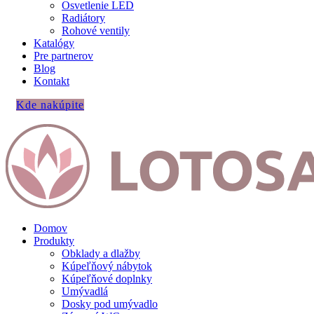
Osvetlenie LED
Radiátory
Rohové ventily
Katalógy
Pre partnerov
Blog
Kontakt
Kde nakúpite
Domov
Produkty
Obklady a dlažby
Kúpeľňový nábytok
Kúpeľňové doplnky
Umývadlá
Dosky pod umývadlo