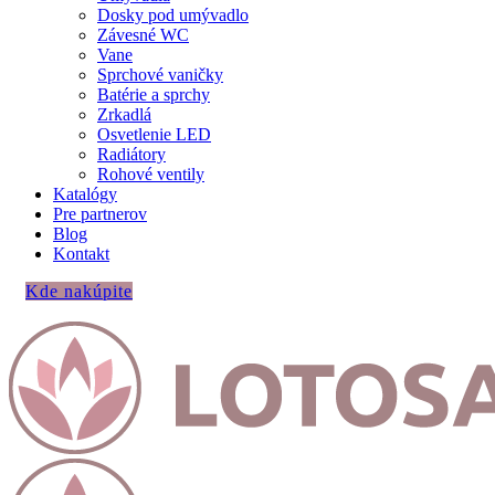
Dosky pod umývadlo
Závesné WC
Vane
Sprchové vaničky
Batérie a sprchy
Zrkadlá
Osvetlenie LED
Radiátory
Rohové ventily
Katalógy
Pre partnerov
Blog
Kontakt
Kde nakúpite