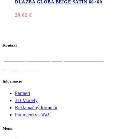
DLAŽBA GLOBA BEIGE SATIN 60×60
29.62
€
Kontakt
Donská 1, 058 01 Poprad
+421 918 570 828
info@lotosan.sk
Informácie
Partneri
3D Modely
Reklamačný formulár
Podmienky súťaží
Menu