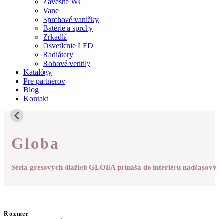
Závesné WC
Vane
Sprchové vaničky
Batérie a sprchy
Zrkadlá
Osvetlenie LED
Radiátory
Rohové ventily
Katalógy
Pre partnerov
Blog
Kontakt
Globa
Séria gresových dlažieb GLOBA prináša do interiéru nadčasový 
Rozmer