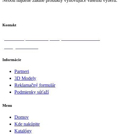
Neboli nájdené žiadne produkty vyhovujúce vašemu výberu.
Kontakt
Donská 1, 058 01 Poprad
+421 918 570 828
info@lotosan.sk
Informácie
Partneri
3D Modely
Reklamačný formulár
Podmienky súťaží
Menu
Domov
Kde nakúpite
Katalógy