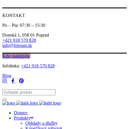
KONTAKT
Po – Pia: 07:30 – 15:30
Donská 1, 058 01 Poprad
+421 918 570 828
info@lotosan.sk
Kde nakúpite
Infolinka:
+421 918 570 828
Blog
Domov
Produkty
Obklady a dlažby
Kúpeľňový nábytok