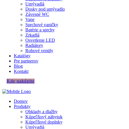
Umývadlá
Dosky pod umývadlo
Závesné WC
Vane
Sprchové vaničky
Batérie a sprchy
Zrkadlá
Osvetlenie LED
Radiátory
Rohové ventily
Katalógy
Pre partnerov
Blog
Kontakt
Kde nakúpite
Domov
Produkty
Obklady a dlažby
Kúpeľňový nábytok
Kúpeľňové doplnky
Umývadlá