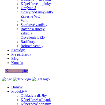
Kúpeľňové doplnky
Umývadlá
Dosky pod umývadlo
Závesné WC
Vane
Sprchové vaničky
Batérie a sprchy
Zrkadlá
Osvetlenie LED
Radiátory
Rohové ventily
Katalógy
Pre partnerov
Blog
Kontakt
Kde nakúpite
Domov
Produkty
Obklady a dlažby
Kúpeľňový nábytok
Kúpeľňové doplnky