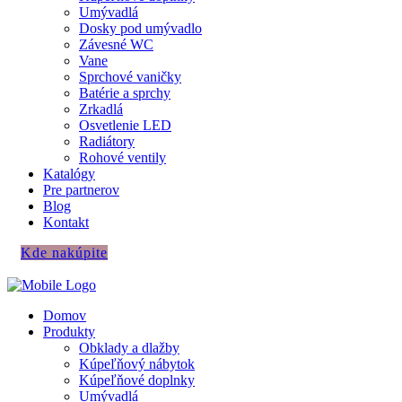
Umývadlá
Dosky pod umývadlo
Závesné WC
Vane
Sprchové vaničky
Batérie a sprchy
Zrkadlá
Osvetlenie LED
Radiátory
Rohové ventily
Katalógy
Pre partnerov
Blog
Kontakt
Kde nakúpite
Domov
Produkty
Obklady a dlažby
Kúpeľňový nábytok
Kúpeľňové doplnky
Umývadlá