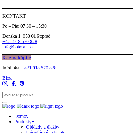
KONTAKT
Po – Pia: 07:30 – 15:30
Donská 1, 058 01 Poprad
+421 918 570 828
info@lotosan.sk
Kde nakúpite
Infolinka:
+421 918 570 828
Blog
Domov
Produkty
Obklady a dlažby
Kúpeľňový nábytok