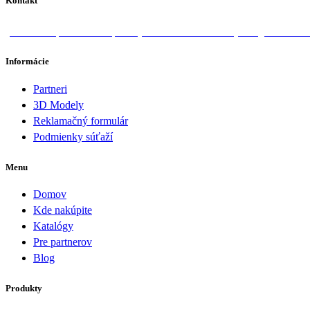
Kontakt
Donská 1, 058 01 Poprad
+421 918 570 828
info@lotosan.
Informácie
Partneri
3D Modely
Reklamačný formulár
Podmienky súťaží
Menu
Domov
Kde nakúpite
Katalógy
Pre partnerov
Blog
Produkty