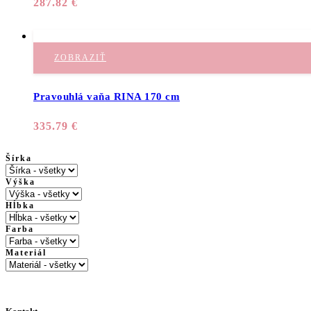
287.82
€
ZOBRAZIŤ
Pravouhlá vaňa RINA 170 cm
335.79
€
Šírka
Výška
Hĺbka
Farba
Materiál