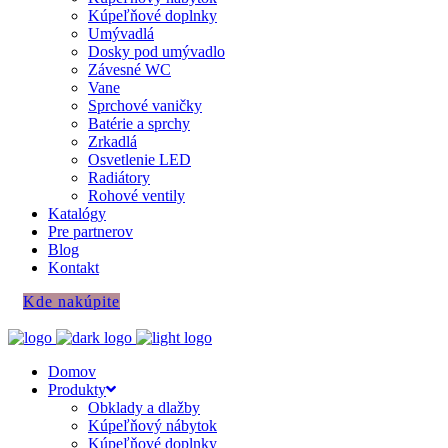
Kúpeľňové doplnky
Umývadlá
Dosky pod umývadlo
Závesné WC
Vane
Sprchové vaničky
Batérie a sprchy
Zrkadlá
Osvetlenie LED
Radiátory
Rohové ventily
Katalógy
Pre partnerov
Blog
Kontakt
Kde nakúpite
Domov
Produkty
Obklady a dlažby
Kúpeľňový nábytok
Kúpeľňové doplnky