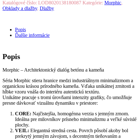
Katalógové číslo:
LOD8020138180087
Kategórie:
Morphic
,
Obklady a dlažby
,
Dlažby
Popis
Ďalšie informácie
Popis
Morphic – Architektonický dialóg betónu a kameňa
Séria
Morphic
stiera hranice medzi industriálnym minimalizmom a
organickou krásou prírodného kameňa. Vďaka unikátnej zrnitosti a
hĺbke vzoru vnáša do interiéru autentickú textúru.
Unikátne pracuje s tromi úrovňami intenzity grafiky, čo umožňuje
presne dávkovať vizuálnu dynamiku v priestore:
CORE:
Najčistejšia, homogénna verzia s jemným zrnom.
Ideálna pre milovníkov prísneho minimalizmu a veľké súvislé
plochy.
VEIL:
Elegantná stredná cesta. Povrch pôsobí akoby bol
prekrytý jemným závojom, s decentným tieňovaním a