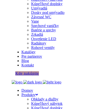
Kúpeľňové doplnky
Umývadlá
Dosky pod umývadlo
Závesné WC
Vane
Sprchové vaničky
Batérie a sprchy
Zrkadlá
Osvetlenie LED
Radiátory
Rohové ventily
Katalógy
Pre partnerov
Blog
Kontakt
Kde nakúpite
Domov
Produkty
Obklady a dlažby
Kúpeľňový nábytok
Kúpeľňové doplnky