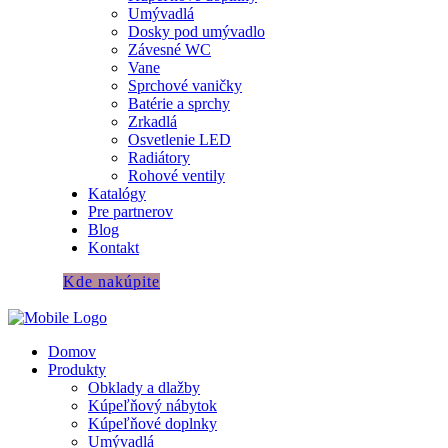
Umývadlá
Dosky pod umývadlo
Závesné WC
Vane
Sprchové vaničky
Batérie a sprchy
Zrkadlá
Osvetlenie LED
Radiátory
Rohové ventily
Katalógy
Pre partnerov
Blog
Kontakt
Kde nakúpite
Domov
Produkty
Obklady a dlažby
Kúpeľňový nábytok
Kúpeľňové doplnky
Umývadlá