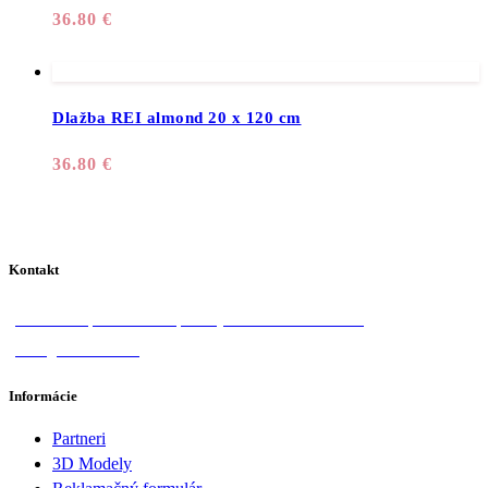
36.80
€
Dlažba REI almond 20 x 120 cm
36.80
€
Kontakt
Donská 1, 058 01 Poprad
+421 918 570 828
info@lotosan.sk
Informácie
Partneri
3D Modely