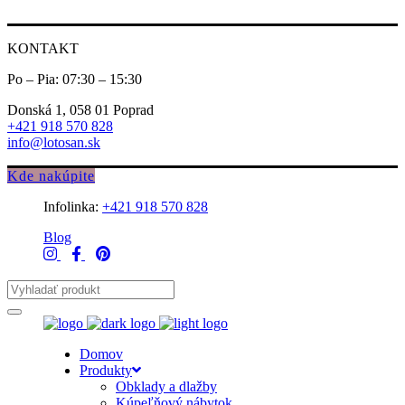
KONTAKT
Po – Pia: 07:30 – 15:30
Donská 1, 058 01 Poprad
+421 918 570 828
info@lotosan.sk
Kde nakúpite
Infolinka:
+421 918 570 828
Blog
Domov
Produkty
Obklady a dlažby
Kúpeľňový nábytok