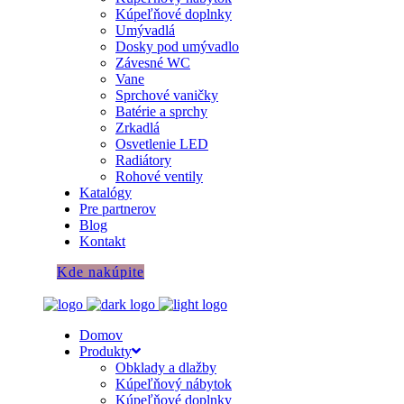
Kúpeľňové doplnky
Umývadlá
Dosky pod umývadlo
Závesné WC
Vane
Sprchové vaničky
Batérie a sprchy
Zrkadlá
Osvetlenie LED
Radiátory
Rohové ventily
Katalógy
Pre partnerov
Blog
Kontakt
Kde nakúpite
Domov
Produkty
Obklady a dlažby
Kúpeľňový nábytok
Kúpeľňové doplnky