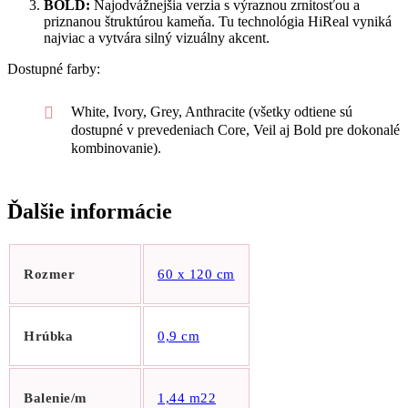
BOLD:
Najodvážnejšia verzia s výraznou zrnitosťou a
priznanou štruktúrou kameňa. Tu technológia HiReal vyniká
najviac a vytvára silný vizuálny akcent.
Dostupné farby:
White, Ivory, Grey, Anthracite (všetky odtiene sú
dostupné v prevedeniach Core, Veil aj Bold pre dokonalé
kombinovanie).
Ďalšie informácie
Rozmer
60 x 120 cm
Hrúbka
0,9 cm
Balenie/m
1,44 m22