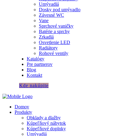
Umývadlá
Dosky pod umývadlo
Závesné WC
Vane
Sprchové vaničky
Batérie a sprchy
Zrkadlá
Osvetlenie LED
Radiátory
Rohové ventily
Katalógy
Pre partnerov
Blog
Kontakt
Kde nakúpite
Domov
Produkty
Obklady a dlažby
Kúpeľňový nábytok
Kúpeľňové doplnky
Umývadlá