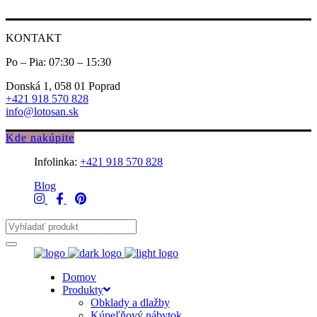
KONTAKT
Po – Pia: 07:30 – 15:30
Donská 1, 058 01 Poprad
+421 918 570 828
info@lotosan.sk
Kde nakúpite
Infolinka:
+421 918 570 828
Blog
Domov
Produkty
Obklady a dlažby
Kúpeľňový nábytok