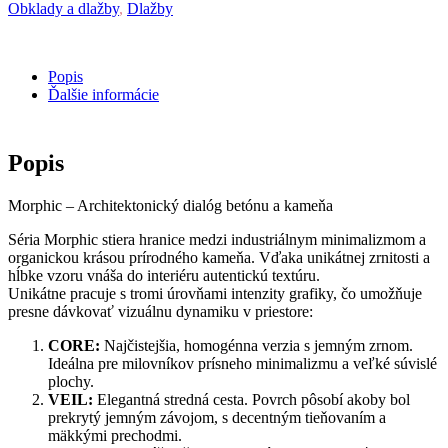
Obklady a dlažby
,
Dlažby
Popis
Ďalšie informácie
Popis
Morphic – Architektonický dialóg betónu a kameňa
Séria
Morphic
stiera hranice medzi industriálnym minimalizmom a
organickou krásou prírodného kameňa. Vďaka unikátnej zrnitosti a
hĺbke vzoru vnáša do interiéru autentickú textúru.
Unikátne pracuje s tromi úrovňami intenzity grafiky, čo umožňuje
presne dávkovať vizuálnu dynamiku v priestore:
CORE:
Najčistejšia, homogénna verzia s jemným zrnom.
Ideálna pre milovníkov prísneho minimalizmu a veľké súvislé
plochy.
VEIL:
Elegantná stredná cesta. Povrch pôsobí akoby bol
prekrytý jemným závojom, s decentným tieňovaním a
mäkkými prechodmi.