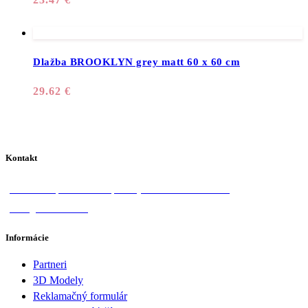
Dlažba BROOKLYN grey matt 60 x 60 cm
29.62
€
Kontakt
Donská 1, 058 01 Poprad
+421 918 570 828
info@lotosan.sk
Informácie
Partneri
3D Modely
Reklamačný formulár