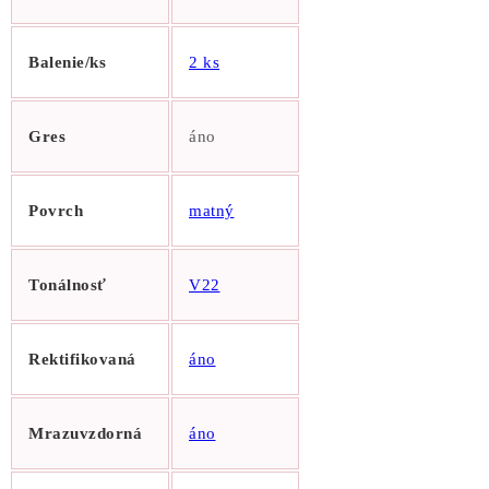
Balenie/ks
2 ks
Gres
áno
Povrch
matný
Tonálnosť
V22
Rektifikovaná
áno
Mrazuvzdorná
áno