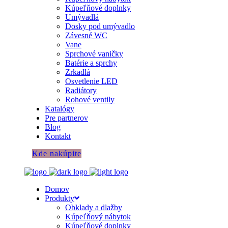
Kúpeľňové doplnky
Umývadlá
Dosky pod umývadlo
Závesné WC
Vane
Sprchové vaničky
Batérie a sprchy
Zrkadlá
Osvetlenie LED
Radiátory
Rohové ventily
Katalógy
Pre partnerov
Blog
Kontakt
Kde nakúpite
Domov
Produkty
Obklady a dlažby
Kúpeľňový nábytok
Kúpeľňové doplnky