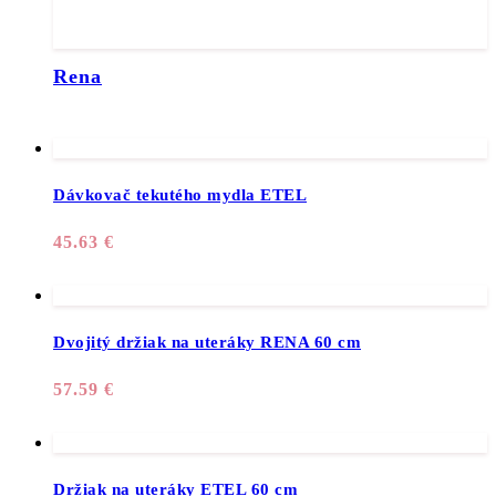
Rena
Dávkovač tekutého mydla ETEL
45.63
€
Dvojitý držiak na uteráky RENA 60 cm
57.59
€
Držiak na uteráky ETEL 60 cm