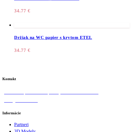
34.77
€
Držiak na WC papier s krytom ETEL
34.77
€
Kontakt
Donská 1, 058 01 Poprad
+421 918 570 828
info@lotosan.sk
Informácie
Partneri
3D Modely