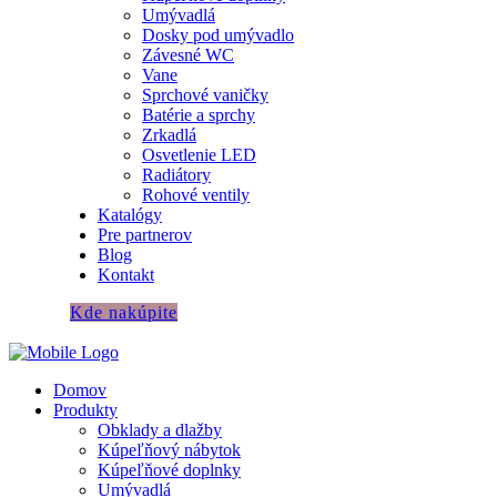
Umývadlá
Dosky pod umývadlo
Závesné WC
Vane
Sprchové vaničky
Batérie a sprchy
Zrkadlá
Osvetlenie LED
Radiátory
Rohové ventily
Katalógy
Pre partnerov
Blog
Kontakt
Kde nakúpite
Domov
Produkty
Obklady a dlažby
Kúpeľňový nábytok
Kúpeľňové doplnky
Umývadlá