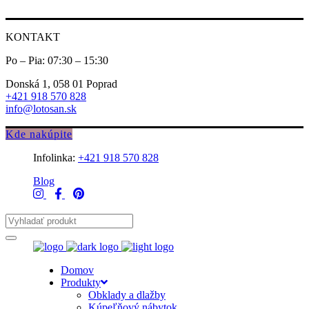
KONTAKT
Po – Pia: 07:30 – 15:30
Donská 1, 058 01 Poprad
+421 918 570 828
info@lotosan.sk
Kde nakúpite
Infolinka:
+421 918 570 828
Blog
Domov
Produkty
Obklady a dlažby
Kúpeľňový nábytok