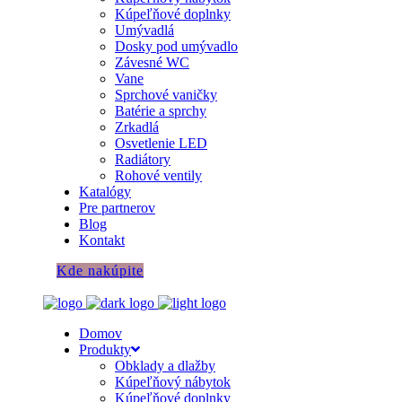
Kúpeľňové doplnky
Umývadlá
Dosky pod umývadlo
Závesné WC
Vane
Sprchové vaničky
Batérie a sprchy
Zrkadlá
Osvetlenie LED
Radiátory
Rohové ventily
Katalógy
Pre partnerov
Blog
Kontakt
Kde nakúpite
Domov
Produkty
Obklady a dlažby
Kúpeľňový nábytok
Kúpeľňové doplnky