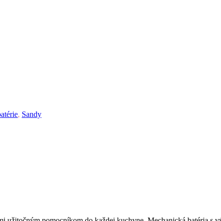
atérie
,
Sandy
ľmi užitočným pomocníkom do každej kuchyne. Mechanická batéria s v