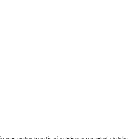
ýsuvnou sprchou je predávaná v chrómovom prevedení, s jedným