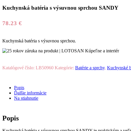
Kuchynská batéria s výsuvnou sprchou SANDY
78.23
€
Kuchynská batéria s výsuvnou sprchou.
Katalógové číslo:
LB50960
Kategórie:
Batérie a sprchy
,
Kuchynské b
Popis
Ďalšie informácie
Na stiahnutie
Popis
Kuchynská batéria s výsuvnou sprchou SANDY
je praktickým a ve