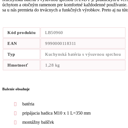
úchytom a otočným ramenom pre komfortné každodenné používanie. Pre
sa u nás premieta do trvácnych a funkčných výrobkov. Preto aj na tút
Kód produktu
LB50960
EAN
9990000118311
Typ
Kuchynská batéria s výsuvnou sprchou
Hmotnosť
1,28 kg
Balenie obsahuje
batéria
pripájacia hadica M10 x 1 L=350 mm
montážny balíček