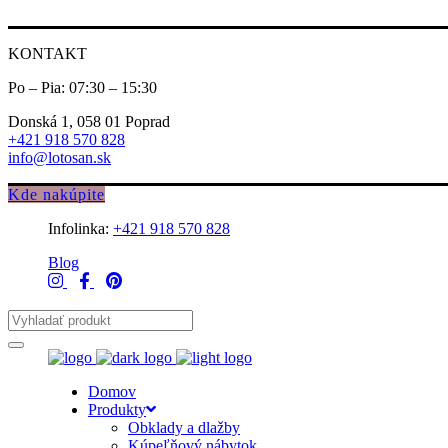
KONTAKT
Po – Pia: 07:30 – 15:30
Donská 1, 058 01 Poprad
+421 918 570 828
info@lotosan.sk
Kde nakúpite
Infolinka:
+421 918 570 828
Blog
Domov
Produkty
Obklady a dlažby
Kúpeľňový nábytok