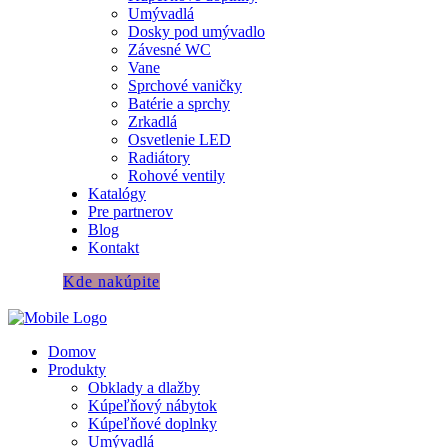
Umývadlá
Dosky pod umývadlo
Závesné WC
Vane
Sprchové vaničky
Batérie a sprchy
Zrkadlá
Osvetlenie LED
Radiátory
Rohové ventily
Katalógy
Pre partnerov
Blog
Kontakt
Kde nakúpite
Domov
Produkty
Obklady a dlažby
Kúpeľňový nábytok
Kúpeľňové doplnky
Umývadlá