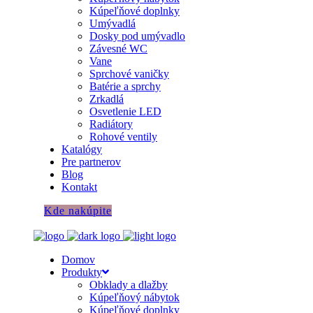
Kúpeľňové doplnky
Umývadlá
Dosky pod umývadlo
Závesné WC
Vane
Sprchové vaničky
Batérie a sprchy
Zrkadlá
Osvetlenie LED
Radiátory
Rohové ventily
Katalógy
Pre partnerov
Blog
Kontakt
Kde nakúpite
Domov
Produkty
Obklady a dlažby
Kúpeľňový nábytok
Kúpeľňové doplnky