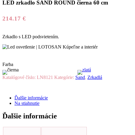
LED zrkadlo SAND ROUND čierna 60 cm
214.17
€
Zrkadlo s LED podsvietením.
Farba
Katalógové číslo:
LN8121
Kategórie:
Sand
,
Zrkadlá
Ďalšie informácie
Na stiahnutie
Ďalšie informácie