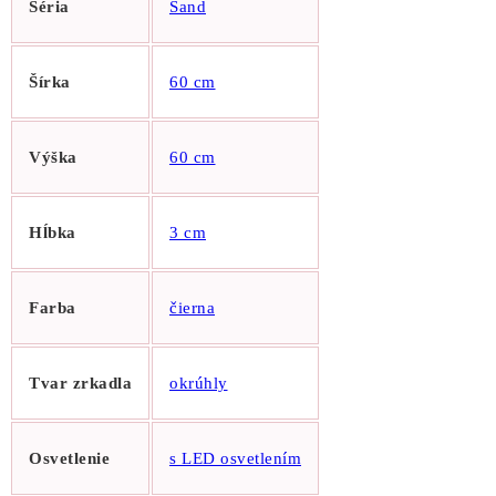
Séria
Sand
Šírka
60 cm
Výška
60 cm
Hĺbka
3 cm
Farba
čierna
Tvar zrkadla
okrúhly
Osvetlenie
s LED osvetlením