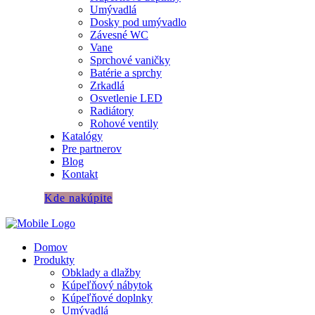
Umývadlá
Dosky pod umývadlo
Závesné WC
Vane
Sprchové vaničky
Batérie a sprchy
Zrkadlá
Osvetlenie LED
Radiátory
Rohové ventily
Katalógy
Pre partnerov
Blog
Kontakt
Kde nakúpite
Domov
Produkty
Obklady a dlažby
Kúpeľňový nábytok
Kúpeľňové doplnky
Umývadlá