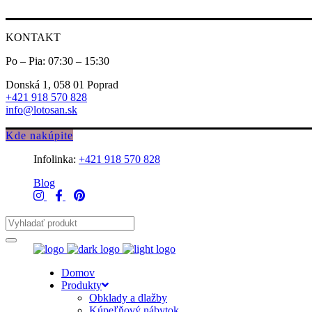
KONTAKT
Po – Pia: 07:30 – 15:30
Donská 1, 058 01 Poprad
+421 918 570 828
info@lotosan.sk
Kde nakúpite
Infolinka:
+421 918 570 828
Blog
Domov
Produkty
Obklady a dlažby
Kúpeľňový nábytok