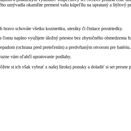
ého umývadla okamžite premení vašu kúpeľňu na uprataný a štýlový pri
 hravo schováte všetku kozmetiku, uteráky či čistiace prostriedky.
a čomu naplno využijete úložný priestor bez zbytočného obmedzenia fu
repadom (ochrana pred pretečením) a predvŕtaným otvorom pre batériu.
razne vám uľahčí upratovanie podlahy.
žete si ich však vybrať z našej širokej ponuky a doladiť si set pres