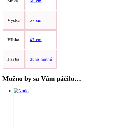
Šírka
60 cm
Výška
57 cm
Hĺbka
47 cm
Farba
duna matná
Možno by sa Vám páčilo…