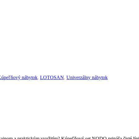
úpeľňový nábytok
,
LOTOSAN
,
Univerzálny nábytok
jnom a praktickým využitím? Kúpeľňový set NODO prináša čisté línie