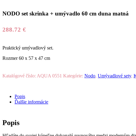
NODO set skrinka + umývadlo 60 cm duna matná
288.72
€
Praktický umývadlový set.
Rozmer 60 x 57 x 47 cm
Katalógové číslo:
AQUA 0551
Kategórie:
Nodo
,
Umývadlové sety
,
K
Popis
Ďalšie informácie
Popis
Hľadáte do svojej kúpeľne dokonalú rovnováhu medzi moderným diza