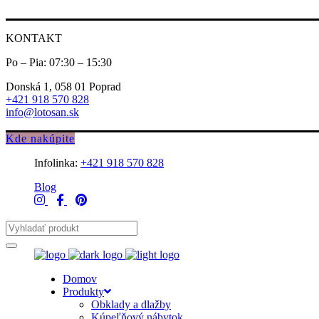
KONTAKT
Po – Pia: 07:30 – 15:30
Donská 1, 058 01 Poprad
+421 918 570 828
info@lotosan.sk
Kde nakúpite
Infolinka:
+421 918 570 828
Blog
Domov
Produkty
Obklady a dlažby
Kúpeľňový nábytok