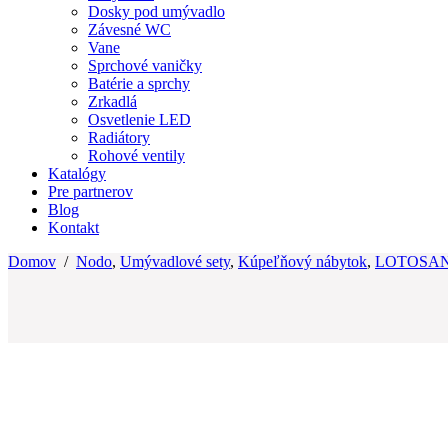
Dosky pod umývadlo
Závesné WC
Vane
Sprchové vaničky
Batérie a sprchy
Zrkadlá
Osvetlenie LED
Radiátory
Rohové ventily
Katalógy
Pre partnerov
Blog
Kontakt
Domov
/
Nodo
,
Umývadlové sety
,
Kúpeľňový nábytok
,
LOTOSA