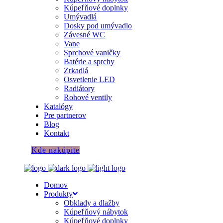
Kúpeľňové doplnky
Umývadlá
Dosky pod umývadlo
Závesné WC
Vane
Sprchové vaničky
Batérie a sprchy
Zrkadlá
Osvetlenie LED
Radiátory
Rohové ventily
Katalógy
Pre partnerov
Blog
Kontakt
Kde nakúpite
Domov
Produkty
Obklady a dlažby
Kúpeľňový nábytok
Kúpeľňové doplnky