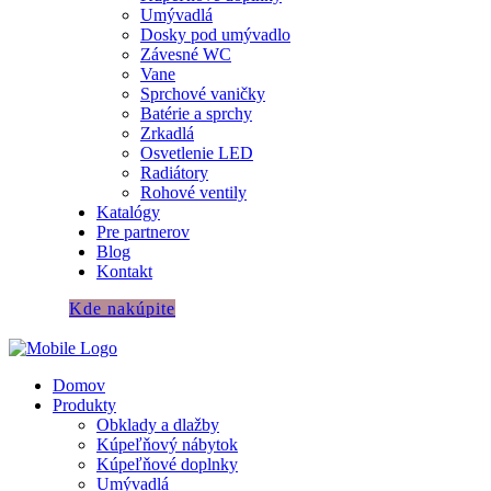
Umývadlá
Dosky pod umývadlo
Závesné WC
Vane
Sprchové vaničky
Batérie a sprchy
Zrkadlá
Osvetlenie LED
Radiátory
Rohové ventily
Katalógy
Pre partnerov
Blog
Kontakt
Kde nakúpite
Domov
Produkty
Obklady a dlažby
Kúpeľňový nábytok
Kúpeľňové doplnky
Umývadlá