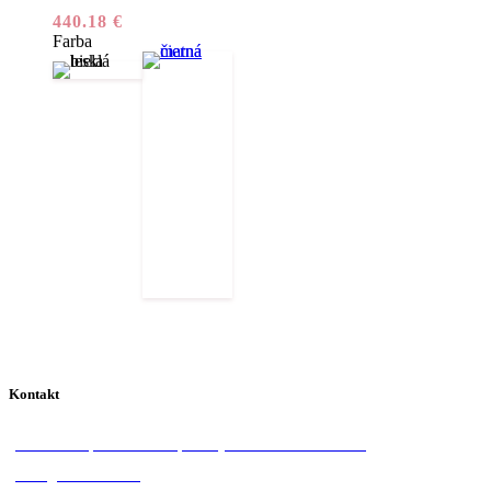
440.18
€
Farba
Kontakt
Donská 1, 058 01 Poprad
+421 918 570 828
info@lotosan.sk