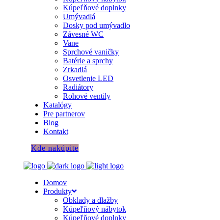
Kúpeľňové doplnky
Umývadlá
Dosky pod umývadlo
Závesné WC
Vane
Sprchové vaničky
Batérie a sprchy
Zrkadlá
Osvetlenie LED
Radiátory
Rohové ventily
Katalógy
Pre partnerov
Blog
Kontakt
Kde nakúpite
Domov
Produkty
Obklady a dlažby
Kúpeľňový nábytok
Kúpeľňové doplnky