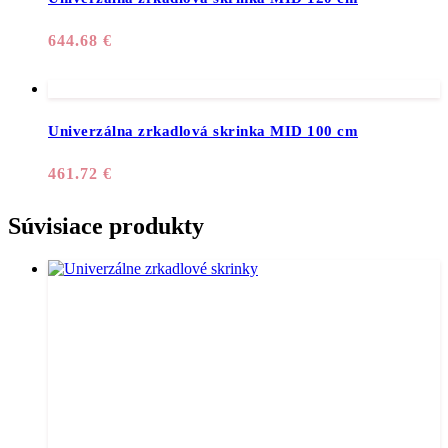
644.68
€
Univerzálna zrkadlová skrinka MID 100 cm
461.72
€
Súvisiace produkty