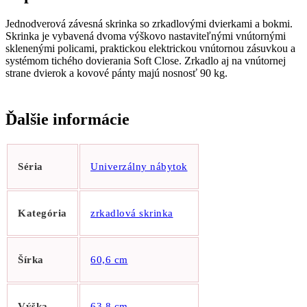
Jednodverová závesná skrinka so zrkadlovými dvierkami a bokmi.
Skrinka je vybavená dvoma výškovo nastaviteľnými vnútornými
sklenenými policami, praktickou elektrickou vnútornou zásuvkou a
systémom tichého dovierania Soft Close. Zrkadlo aj na vnútornej
strane dvierok a kovové pánty majú nosnosť 90 kg.
Ďalšie informácie
Séria
Univerzálny nábytok
Kategória
zrkadlová skrinka
Šírka
60,6 cm
Výška
63,8 cm