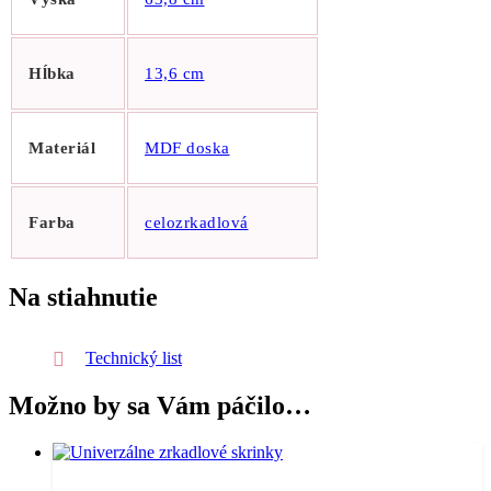
Hĺbka
13,6 cm
Materiál
MDF doska
Farba
celozrkadlová
Na stiahnutie
Technický list
Možno by sa Vám páčilo…