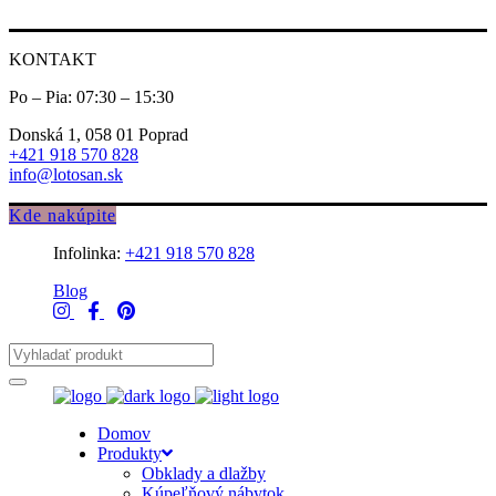
KONTAKT
Po – Pia: 07:30 – 15:30
Donská 1, 058 01 Poprad
+421 918 570 828
info@lotosan.sk
Kde nakúpite
Infolinka:
+421 918 570 828
Blog
Domov
Produkty
Obklady a dlažby
Kúpeľňový nábytok