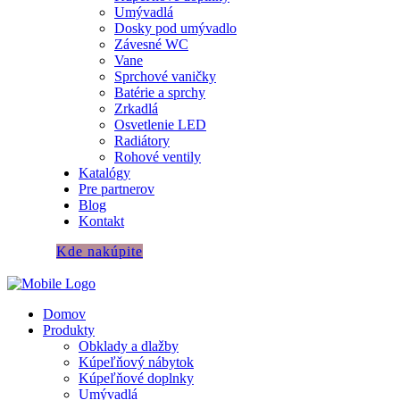
Umývadlá
Dosky pod umývadlo
Závesné WC
Vane
Sprchové vaničky
Batérie a sprchy
Zrkadlá
Osvetlenie LED
Radiátory
Rohové ventily
Katalógy
Pre partnerov
Blog
Kontakt
Kde nakúpite
Domov
Produkty
Obklady a dlažby
Kúpeľňový nábytok
Kúpeľňové doplnky
Umývadlá