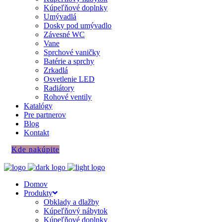
Kúpeľňové doplnky
Umývadlá
Dosky pod umývadlo
Závesné WC
Vane
Sprchové vaničky
Batérie a sprchy
Zrkadlá
Osvetlenie LED
Radiátory
Rohové ventily
Katalógy
Pre partnerov
Blog
Kontakt
Kde nakúpite
Domov
Produkty
Obklady a dlažby
Kúpeľňový nábytok
Kúpeľňové doplnky