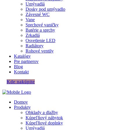
Umývadlá
Dosky pod umývadlo
Závesné WC
Vane
Sprchové vaničky
Batérie a sprchy
Zrkadlá
Osvetlenie LED
Radiátory
Rohové ventily
Katalógy
Pre partnerov
Blog
Kontakt
Kde nakúpite
Domov
Produkty
Obklady a dlažby
Kúpeľňový nábytok
Kúpeľňové doplnky
Umývadlá