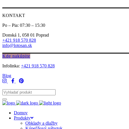
KONTAKT
Po – Pia: 07:30 – 15:30
Donská 1, 058 01 Poprad
+421 918 570 828
info@lotosan.sk
Kde nakúpite
Infolinka:
+421 918 570 828
Blog
Domov
Produkty
Obklady a dlažby
Kúpeľňový nábytok